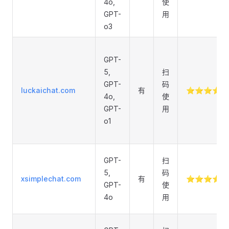
4o,
使
GPT-
用
o3
GPT-
5,
扫
GPT-
码
luckaichat.com
有
⭐⭐⭐⭐
4o,
使
GPT-
用
o1
GPT-
扫
5,
码
xsimplechat.com
有
⭐⭐⭐⭐
GPT-
使
4o
用