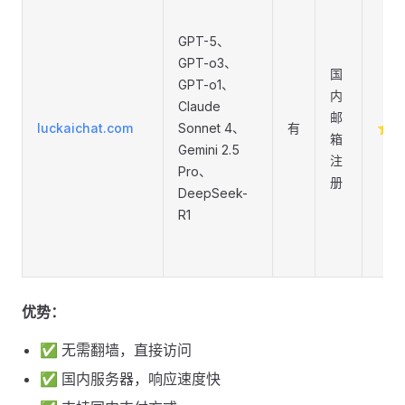
GPT-5、
GPT-o3、
国
GPT-o1、
内
Claude
邮
luckaichat.com
Sonnet 4、
有
⭐
箱
Gemini 2.5
注
Pro、
册
DeepSeek-
R1
优势：
✅ 无需翻墙，直接访问
✅ 国内服务器，响应速度快