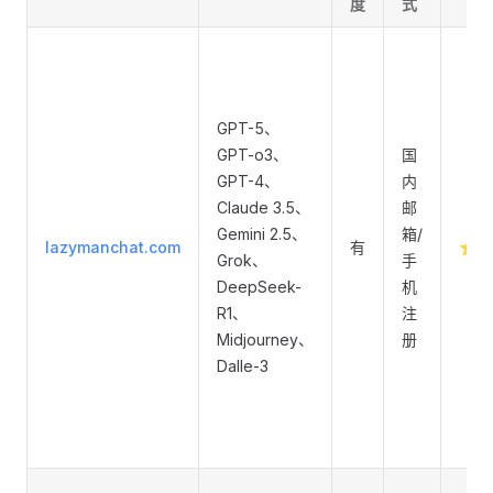
度
式
GPT-5、
GPT-o3、
国
GPT-4、
内
Claude 3.5、
邮
Gemini 2.5、
箱/
lazymanchat.com
有
⭐
Grok、
手
DeepSeek-
机
R1、
注
Midjourney、
册
Dalle-3