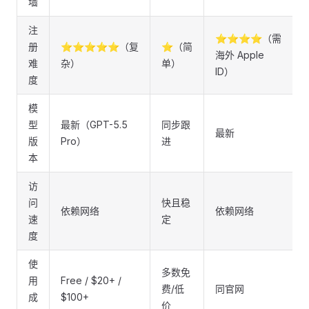
墙
注
⭐⭐⭐⭐（需
册
⭐⭐⭐⭐⭐（复
⭐（简
海外 Apple
难
杂）
单）
ID）
度
模
型
最新（GPT-5.5
同步跟
最新
版
Pro）
进
本
访
问
快且稳
依赖网络
依赖网络
速
定
度
使
多数免
用
Free / $20+ /
费/低
同官网
成
$100+
价