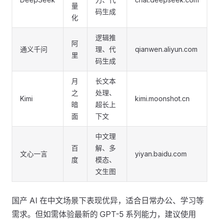
量
码生成
化
逻辑推
阿
通义千问
理、代
qianwen.aliyun.com
里
码生成
月
长文本
之
处理、
Kimi
kimi.moonshot.cn
暗
超长上
面
下文
中文理
百
解、多
文心一言
yiyan.baidu.com
度
模态、
文生图
国产 AI 在中文场景下表现优异，适合日常办公、学习等
需求。但如需体验最新的 GPT-5 系列能力，建议使用