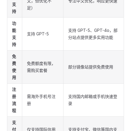
文，但优化不
专注中文优化，响应更快速
支
足）
持
功
能
支持 GPT-5、GPT-4o，部
支持 GPT-5
支
分站点提供更多实用功能
持
免
费
免费额度有限，
部分镜像站提供免费使用
使
需购买套餐
用
注
册
需海外手机号注
支持国内邮箱或手机快速登
流
册
录
程
支
付
仅支持国际信用
支持支付宝、微信等国内支